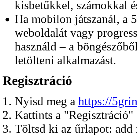
kisbetűkkel, számokkal és
Ha mobilon játszanál, a 
weboldalát vagy progres
használd – a böngészőből
letölteni alkalmazást.
Regisztráció
Nyisd meg a
https://5gr
Kattints a "Regisztráció"
Töltsd ki az űrlapot: add