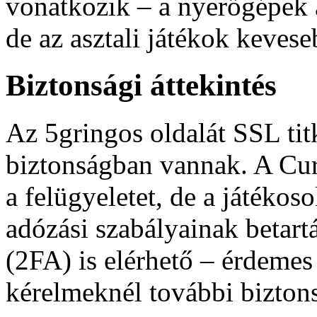
vonatkozik – a nyerőgépek 
de az asztali játékok kevese
Biztonsági áttekintés
Az 5gringos oldalát SSL titk
biztonságban vannak. A Cur
a felügyeletet, de a játékos
adózási szabályainak betartá
(2FA) is elérhető – érdemes 
kérelmeknél további biztons