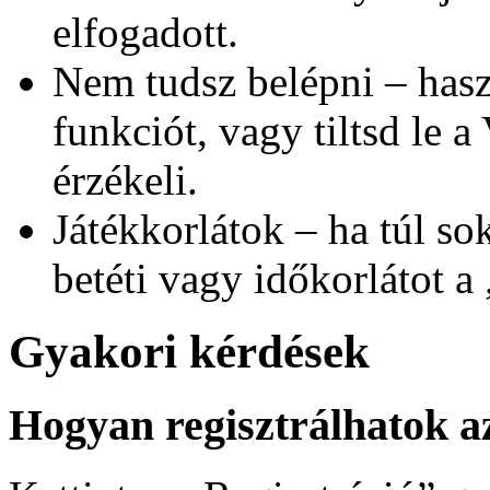
elfogadott.
Nem tudsz belépni – haszn
funkciót, vagy tiltsd le 
érzékeli.
Játékkorlátok – ha túl sok 
betéti vagy időkorlátot a
Gyakori kérdések
Hogyan regisztrálhatok az