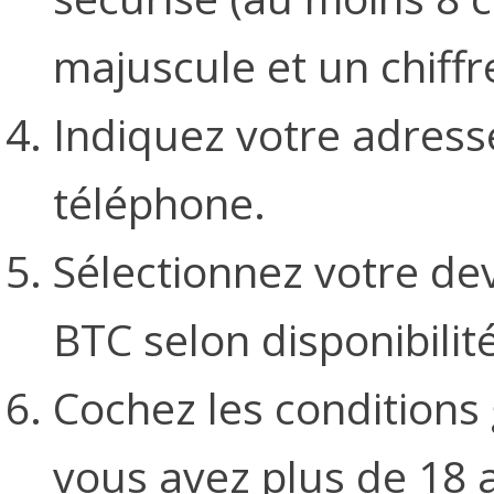
majuscule et un chiffr
Indiquez votre adress
téléphone.
Sélectionnez votre de
BTC selon disponibilité
Cochez les conditions
vous avez plus de 18 