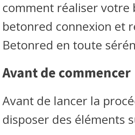
comment réaliser votre b
betonred connexion et ré
Betonred en toute sérén
Avant de commencer
Avant de lancer la proc
disposer des éléments s