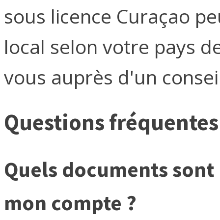
sous licence Curaçao pe
local selon votre pays d
vous auprès d'un conseill
Questions fréquentes
Quels documents sont n
mon compte ?