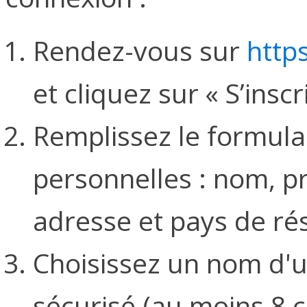
Rendez-vous sur
http
et cliquez sur « S’inscr
Remplissez le formula
personnelles : nom, p
adresse et pays de ré
Choisissez un nom d'u
sécurisé (au moins 8 