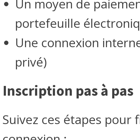
Un moyen de paiement
portefeuille électron
Une connexion interne
privé)
Inscription pas à pas
Suivez ces étapes pour f
connexion :