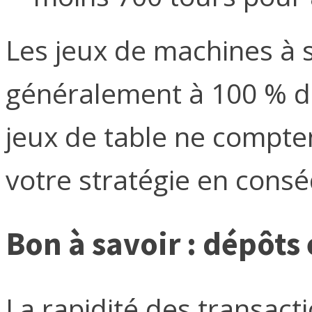
Les jeux de machines à 
généralement à 100 % du
jeux de table ne compten
votre stratégie en cons
Bon à savoir : dépôts 
La rapidité des transact