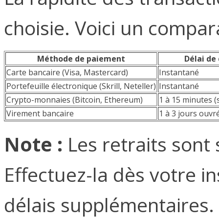
choisie. Voici un compar
Méthode de paiement
Délai de
Carte bancaire (Visa, Mastercard)
Instantané
Portefeuille électronique (Skrill, Neteller)
Instantané
Crypto-monnaies (Bitcoin, Ethereum)
1 à 15 minutes (
Virement bancaire
1 à 3 jours ouvr
Note :
Les retraits sont 
Effectuez-la dès votre in
délais supplémentaires. 