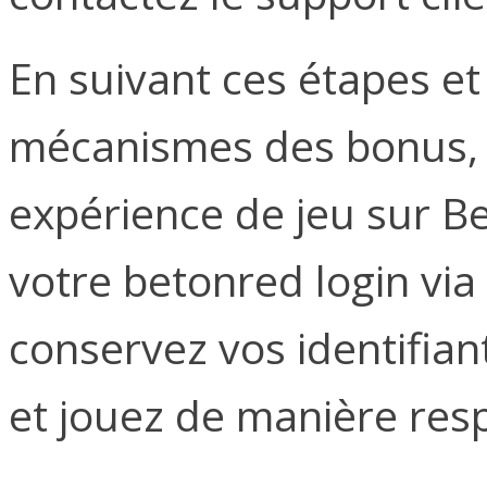
En suivant ces étapes e
mécanismes des bonus, 
expérience de jeu sur B
votre betonred login via
conservez vos identifian
et jouez de manière res