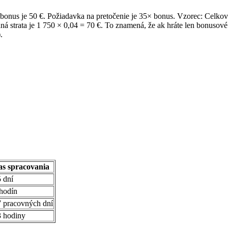
 bonus je 50 €. Požiadavka na pretočenie je 35× bonus. Vzorec: Celkov
ná strata je 1 750 × 0,04 = 70 €. To znamená, že ak hráte len bonusové 
.
s spracovania
 dní
hodín
 pracovných dní
 hodiny