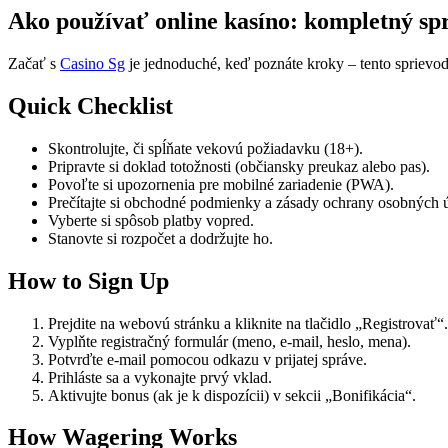
Ako používať online kasíno: kompletný sp
Začať s
Casino Sg
je jednoduché, keď poznáte kroky – tento sprievo
Quick Checklist
Skontrolujte, či spĺňate vekovú požiadavku (18+).
Pripravte si doklad totožnosti (občiansky preukaz alebo pas).
Povoľte si upozornenia pre mobilné zariadenie (PWA).
Prečítajte si obchodné podmienky a zásady ochrany osobných 
Vyberte si spôsob platby vopred.
Stanovte si rozpočet a dodržujte ho.
How to Sign Up
Prejdite na webovú stránku a kliknite na tlačidlo „Registrovať“.
Vyplňte registračný formulár (meno, e-mail, heslo, mena).
Potvrďte e-mail pomocou odkazu v prijatej správe.
Prihláste sa a vykonajte prvý vklad.
Aktivujte bonus (ak je k dispozícii) v sekcii „Bonifikácia“.
How Wagering Works