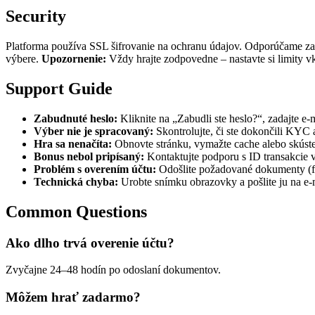
Security
Platforma používa SSL šifrovanie na ochranu údajov. Odporúčame zap
výbere.
Upozornenie:
Vždy hrajte zodpovedne – nastavte si limity v
Support Guide
Zabudnuté heslo:
Kliknite na „Zabudli ste heslo?“, zadajte e
Výber nie je spracovaný:
Skontrolujte, či ste dokončili KYC
Hra sa nenačíta:
Obnovte stránku, vymažte cache alebo skúste
Bonus nebol pripísaný:
Kontaktujte podporu s ID transakcie 
Problém s overením účtu:
Odošlite požadované dokumenty (fo
Technická chyba:
Urobte snímku obrazovky a pošlite ju na e-
Common Questions
Ako dlho trvá overenie účtu?
Zvyčajne 24–48 hodín po odoslaní dokumentov.
Môžem hrať zadarmo?