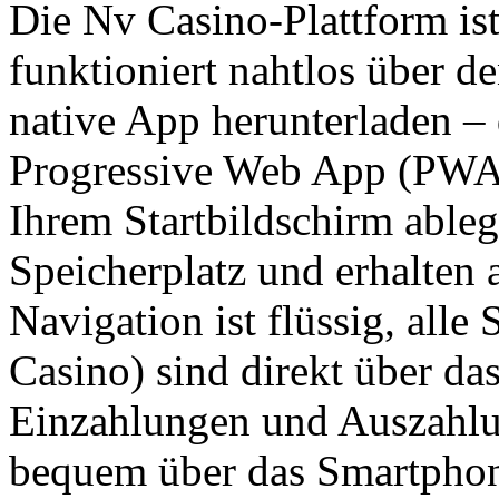
Die Nv Casino-Plattform ist
funktioniert nahtlos über d
native App herunterladen – 
Progressive Web App (PWA),
Ihrem Startbildschirm able
Speicherplatz und erhalten
Navigation ist flüssig, alle 
Casino) sind direkt über da
Einzahlungen und Auszahlun
bequem über das Smartphone