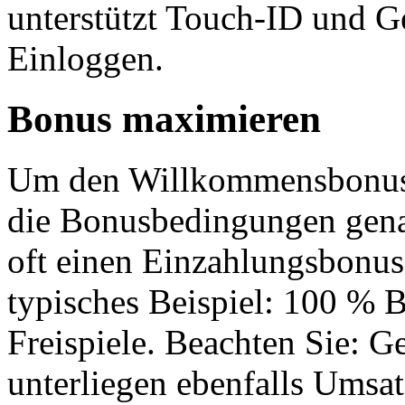
unterstützt Touch-ID und G
Einloggen.
Bonus maximieren
Um den Willkommensbonus o
die Bonusbedingungen gena
oft einen Einzahlungsbonu
typisches Beispiel: 100 % 
Freispiele. Beachten Sie: G
unterliegen ebenfalls Umsa