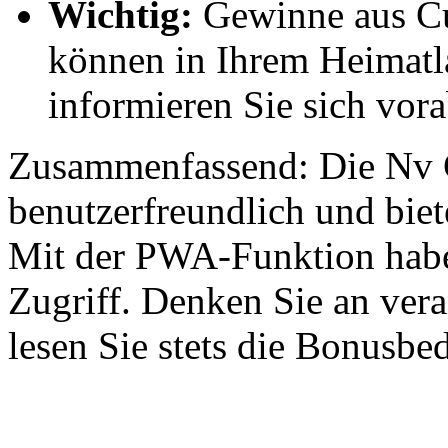
Wichtig:
Gewinne aus Cu
können in Ihrem Heimatla
informieren Sie sich vora
Zusammenfassend: Die Nv C
benutzerfreundlich und biet
Mit der PWA-Funktion haben
Zugriff. Denken Sie an ver
lesen Sie stets die Bonusb