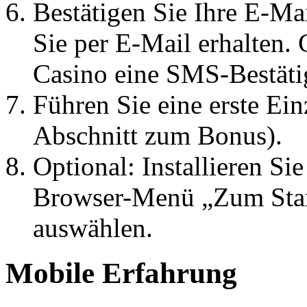
Bestätigen Sie Ihre E-Ma
Sie per E-Mail erhalten. 
Casino eine SMS-Bestäti
Führen Sie eine erste Ein
Abschnitt zum Bonus).
Optional: Installieren S
Browser-Menü „Zum Star
auswählen.
Mobile Erfahrung