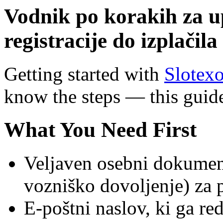
Vodnik po korakih za u
registracije do izplačila
Getting started with
Slotex
know the steps — this guid
What You Need First
Veljaven osebni dokument 
vozniško dovoljenje) za
E-poštni naslov, ki ga re