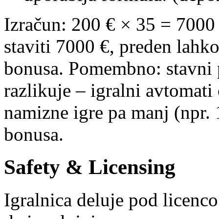
Izračun: 200 € × 35 = 7000
staviti 7000 €, preden lahko
bonusa. Pomembno: stavni 
razlikuje – igralni avtomat
namizne igre pa manj (npr.
bonusa.
Safety & Licensing
Igralnica deluje pod licen