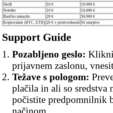
Skrill
10 €
10.000 €
Neteller
10 €
10.000 €
Bančno nakazilo
20 €
50.000 €
Kriptovalute (BTC, ETH)
20 € v protivrednosti
Ni omejitve
Support Guide
Pozabljeno geslo:
Klikni
prijavnem zaslonu, vnesit
Težave s pologom:
Prever
plačila in ali so sredstva
počistite predpomnilnik b
načinom.