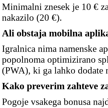
Minimalni znesek je 10 € z
nakazilo (20 €).
Ali obstaja mobilna aplik
Igralnica nima namenske apl
popolnoma optimizirano sp
(PWA), ki ga lahko dodate 
Kako preverim zahteve za
Pogoje vsakega bonusa najd