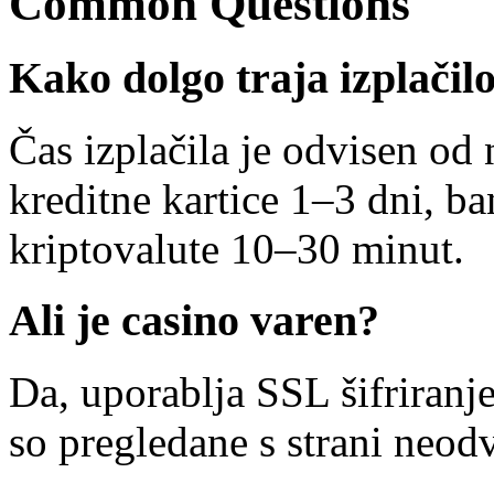
Common Questions
Kako dolgo traja izplačil
Čas izplačila je odvisen od 
kreditne kartice 1–3 dni, b
kriptovalute 10–30 minut.
Ali je casino varen?
Da, uporablja SSL šifriranj
so pregledane s strani neodv