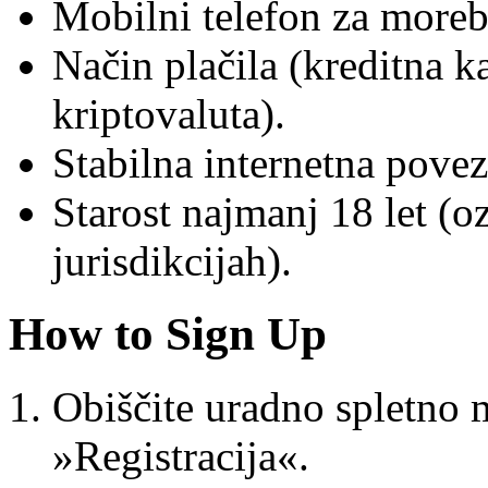
Mobilni telefon za moreb
Način plačila (kreditna ka
kriptovaluta).
Stabilna internetna povez
Starost najmanj 18 let (o
jurisdikcijah).
How to Sign Up
Obiščite uradno spletno 
»Registracija«.