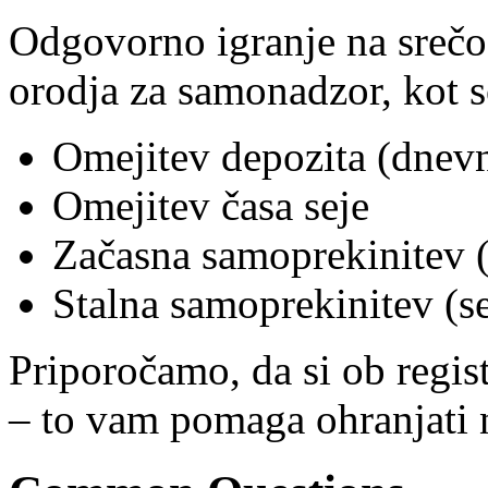
Odgovorno igranje na sreč
orodja za samonadzor, kot s
Omejitev depozita (dnevn
Omejitev časa seje
Začasna samoprekinitev (
Stalna samoprekinitev (se
Priporočamo, da si ob regist
– to vam pomaga ohranjati 