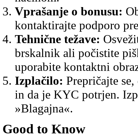
Vprašanje o bonusu:
Obi
kontaktirajte podporo pre
Tehnične težave:
Osvežit
brskalnik ali počistite pi
uporabite kontaktni obra
Izplačilo:
Prepričajte se,
in da je KYC potrjen. Izp
»Blagajna«.
Good to Know