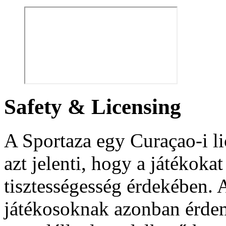
Safety & Licensing
A Sportaza egy Curaçao-i li
azt jelenti, hogy a játékoka
tisztességesség érdekében
játékosoknak azonban érdem