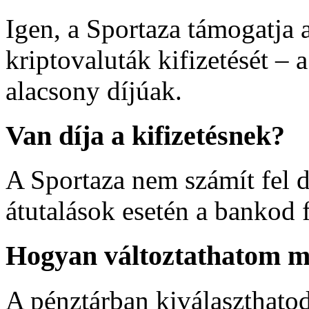
Igen, a Sportaza támogatja 
kriptovaluták kifizetését – 
alacsony díjúak.
Van díja a kifizetésnek?
A Sportaza nem számít fel dí
átutalások esetén a bankod 
Hogyan változtathatom me
A pénztárban kiválaszthatod