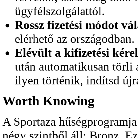
ügyfélszolgálattól.
Rossz fizetési módot vál
elérhető az országodban. 
Elévült a kifizetési kér
után automatikusan törli 
ilyen történik, indítsd új
Worth Knowing
A Sportaza hűségprogramja 
négy szintből áll: Bronz, Ez