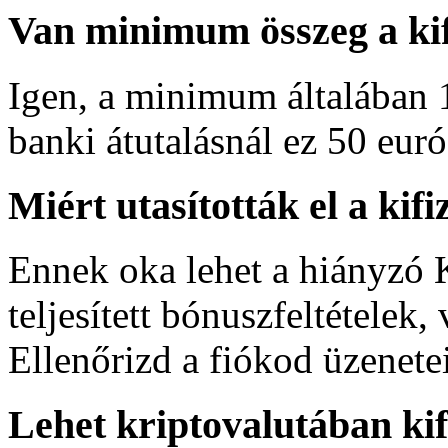
Van minimum összeg a kif
Igen, a minimum általában 
banki átutalásnál ez 50 euró
Miért utasították el a kif
Ennek oka lehet a hiányz
teljesített bónuszfeltételek,
Ellenőrizd a fiókod üzenetei
Lehet kriptovalutában kif