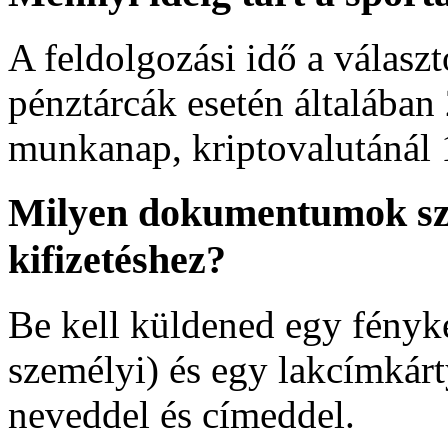
A feldolgozási idő a választ
pénztárcák esetén általában
munkanap, kriptovalutánál 
Milyen dokumentumok szü
kifizetéshez?
Be kell küldened egy fényk
személyi) és egy lakcímkár
neveddel és címeddel.