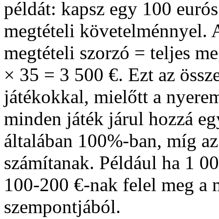
példát: kapsz egy 100 eurós
megtételi követelménnyel. 
megtételi szorzó = teljes m
× 35 = 3 500 €. Ezt az össz
játékokkal, mielőtt a nyere
minden játék járul hozzá e
általában 100%-ban, míg az
számítanak. Például ha 1 000
100-200 €-nak felel meg a 
szempontjából.