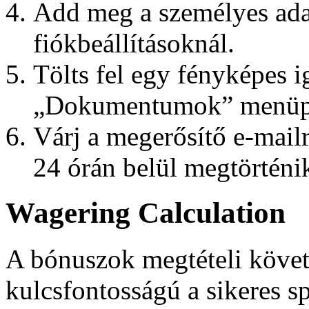
Add meg a személyes adat
fiókbeállításoknál.
Tölts fel egy fényképes i
„Dokumentumok” menüp
Várj a megerősítő e-mailr
24 órán belül megtörténi
Wagering Calculation
A bónuszok megtételi köve
kulcsfontosságú a sikeres s