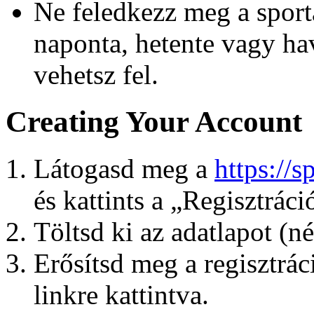
Ne feledkezz meg a sporta
naponta, hetente vagy ha
vehetsz fel.
Creating Your Account
Látogasd meg a
https://s
és kattints a „Regisztrác
Töltsd ki az adatlapot (n
Erősítsd meg a regisztrác
linkre kattintva.