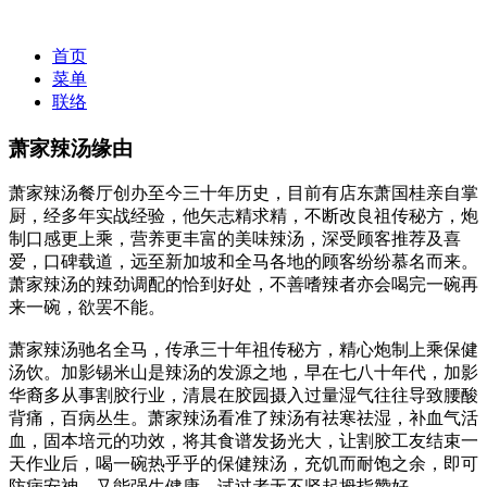
首页
菜单
联络
萧家辣汤缘由
萧家辣汤餐厅创办至今三十年历史，目前有店东萧国桂亲自掌
厨，经多年实战经验，他矢志精求精，不断改良祖传秘方，炮
制口感更上乘，营养更丰富的美味辣汤，深受顾客推荐及喜
爱，口碑载道，远至新加坡和全马各地的顾客纷纷慕名而来。
萧家辣汤的辣劲调配的恰到好处，不善嗜辣者亦会喝完一碗再
来一碗，欲罢不能。
萧家辣汤驰名全马，传承三十年祖传秘方，精心炮制上乘保健
汤饮。加影锡米山是辣汤的发源之地，早在七八十年代，加影
华裔多从事割胶行业，清晨在胶园摄入过量湿气往往导致腰酸
背痛，百病丛生。萧家辣汤看准了辣汤有祛寒祛湿，补血气活
血，固本培元的功效，将其食谱发扬光大，让割胶工友结束一
天作业后，喝一碗热乎乎的保健辣汤，充饥而耐饱之余，即可
防病安神，又能强生健康，试过者无不竖起拇指赞好。